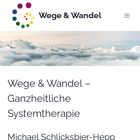
Zum
Inhalt
Wege & Wandel
springen
Start
Wege & Wandel –
Ganzheitliche
Systemtherapie
Michael Schlicksbier-Hepp